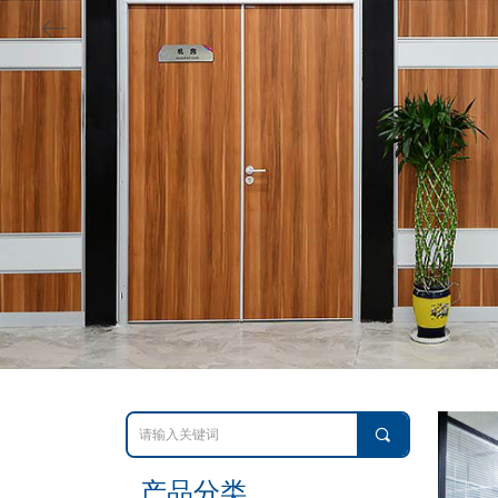
ꂃ
끠
产品分类