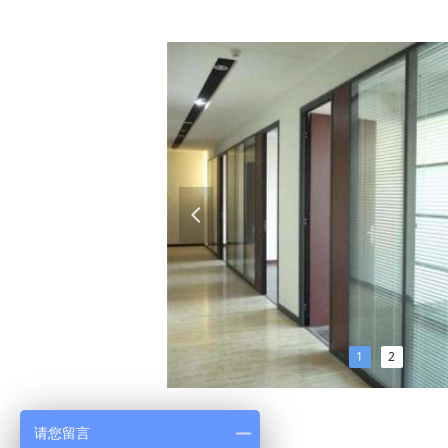
넳
1
2
请您留言