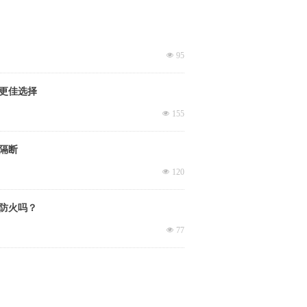
넶
95
更佳选择
넶
155
隔断
넶
120
防火吗？
넶
77