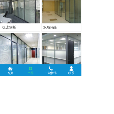
双玻隔断
双玻隔断
낀
넒
끅
넙
首页
产品
一键拨号
联系
双玻隔断
多格隔断
上一页
1
/
4
下一页