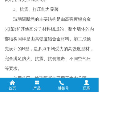
3、抗震、打压能力显著
玻璃隔断墙的主要结构是由高强度铝合金
(框架)和其他高分子材料组成的，整个墙体的内
部结构同样是由高强度铝合金材料、加工成预
先设计的H型，是多点平均受力的高强度型材，
完全满足防火、抗震、抗侧撞击、不同空气压
等要求。
使用范围：玻璃隔断主要用于室内分隔，
낀
넒
끅
넙
首页
产品
一键拨号
联系
能够将单一空间进行分离，达到一室多用、互
补影响的效果。通常情况下，地面与屋顶保持
贯通，相当于一面透明的隔墙。主要在一些大
型办公领域、展厅、会议厅、报告厅等，为您
办公带来更多便利。